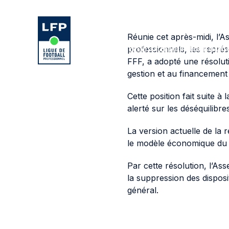
Aller au contenu de la page
Aller à la navigation
Aller à la
LIGUE 1 MCDONALD'S
LIGUE 2 BKT
1TEAM
Réunie cet après-midi, l’
STATUTS/RÈGLEMENTS
CALENDRIERS
AUTORISATIONS
professionnels, les repr
FFF, a adopté une résolutio
gestion et au financement
Cette position fait suite à 
alerté sur les déséquilibre
La version actuelle de la 
le modèle économique du fo
Par cette résolution, l’As
la suppression des disposi
général.