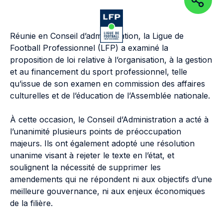
PARTAGEZ
Aller au contenu de la page
Aller à la navigation
Aller à la
OUVRIR LE MENU
OUVRIR 
Réunie en Conseil d’administration, la Ligue de
Football Professionnel (LFP) a examiné la
proposition de loi relative à l’organisation, à la gestion
et au financement du sport professionnel, telle
qu’issue de son examen en commission des affaires
culturelles et de l’éducation de l’Assemblée nationale.
À cette occasion, le Conseil d’Administration a acté à
l’unanimité plusieurs points de préoccupation
majeurs. Ils ont également adopté une résolution
unanime visant à rejeter le texte en l’état, et
soulignent la nécessité de supprimer les
amendements qui ne répondent ni aux objectifs d’une
meilleure gouvernance, ni aux enjeux économiques
de la filière.