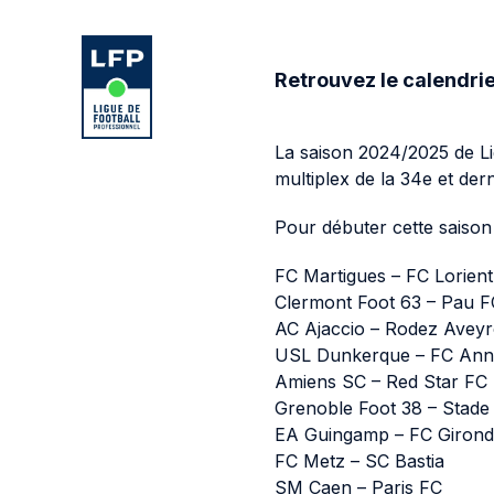
Aller au contenu de la page
Aller à la navigation
Aller à la
LIGUE 1 MCDONALD'S
LIGUE 2 BKT
1TEAM
Retrouvez le calendri
STATUTS/RÈGLEMENTS
CALENDRIERS
AUTORISATIONS
La saison 2024/2025 de Li
multiplex de la 34e et der
Pour débuter cette saison
FC Martigues – FC Lorient
Clermont Foot 63 – Pau F
AC Ajaccio – Rodez Aveyr
USL Dunkerque – FC Ann
Amiens SC – Red Star FC
Grenoble Foot 38 – Stade
EA Guingamp – FC Girond
FC Metz – SC Bastia
SM Caen – Paris FC