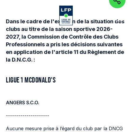
PARTAGEZ
Aller au contenu de la page
Aller à la navigation
Aller à la
OUVRIR LE MENU
OUVRIR 
Dans le cadre de l'examen de la situation des
clubs au titre de la saison sportive 2026-
2027, la Commission de Contrôle des Clubs
Professionnels a pris les décisions suivantes
en application de l'article 11 du Règlement de
la D.N.C.G. :
LIGUE 1 MCDONALD'S
ANGERS S.C.O.
---------------------
Aucune mesure prise à l’égard du club par la DNCG