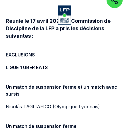
PARTAGEZ
Aller au contenu de la page
Aller à la navigation
Aller à la
OUVRIR LE MENU
OUVRIR 
Réunie le 17 avril 2024, la Commission de
Discipline de la LFP a pris les décisions
suivantes :
EXCLUSIONS
LIGUE 1 UBER EATS
Un match de suspension ferme et un match avec
sursis
Nicolás TAGLIAFICO (Olympique Lyonnais)
Un match de suspension ferme