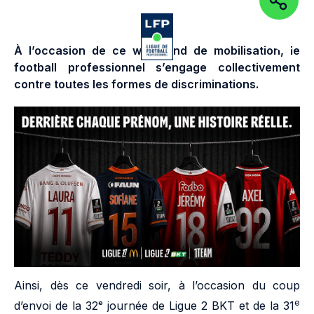
PARTAGEZ
Aller au contenu de la page
Aller à la navigation
Aller à la
OUVRIR LE MENU
OUVRIR 
À l’occasion de ce week-end de mobilisation, le
football professionnel s’engage collectivement
contre toutes les formes de discriminations.
Ainsi, dès ce vendredi soir, à l’occasion du coup
e
d’envoi de la 32ᵉ journée de Ligue 2 BKT et de la 31