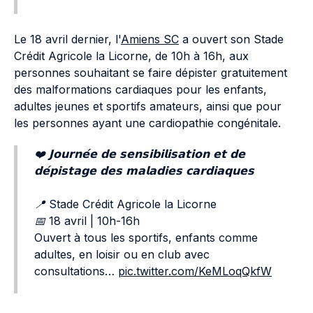
Le 18 avril dernier, l'
Amiens SC
a ouvert son Stade
Crédit Agricole la Licorne, de 10h à 16h, aux
personnes souhaitant se faire dépister gratuitement
des malformations cardiaques pour les enfants,
adultes jeunes et sportifs amateurs, ainsi que pour
les personnes ayant une cardiopathie congénitale.
❤️ 𝗝𝗼𝘂𝗿𝗻𝗲́𝗲 𝗱𝗲 𝘀𝗲𝗻𝘀𝗶𝗯𝗶𝗹𝗶𝘀𝗮𝘁𝗶𝗼𝗻 𝗲𝘁 𝗱𝗲
𝗱𝗲́𝗽𝗶𝘀𝘁𝗮𝗴𝗲 𝗱𝗲𝘀 𝗺𝗮𝗹𝗮𝗱𝗶𝗲𝘀 𝗰𝗮𝗿𝗱𝗶𝗮𝗾𝘂𝗲𝘀
📍 Stade Crédit Agricole la Licorne
📅 18 avril | 10h-16h
Ouvert à tous les sportifs, enfants comme
adultes, en loisir ou en club avec
consultations…
pic.twitter.com/KeMLoqQkfW