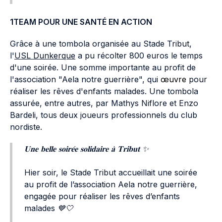
1TEAM POUR UNE SANTÉ EN ACTION
Grâce à une tombola organisée au Stade Tribut,
l'
USL Dunkerque
a pu récolter 800 euros le temps
d'une soirée. Une somme importante au profit de
l'association "Aela notre guerrière", qui
œuvre
pour
réaliser les rêves d'enfants malades. Une tombola
assurée, entre autres, par Mathys Niflore et Enzo
Bardeli, tous deux joueurs professionnels du club
nordiste.
𝐔𝐧𝐞 𝐛𝐞𝐥𝐥𝐞 𝐬𝐨𝐢𝐫𝐞́𝐞 𝐬𝐨𝐥𝐢𝐝𝐚𝐢𝐫𝐞 𝐚̀ 𝐓𝐫𝐢𝐛𝐮𝐭 ✨
Hier soir, le Stade Tribut accueillait une soirée
au profit de l’association Aela notre guerrière,
engagée pour réaliser les rêves d’enfants
malades 💙🤍