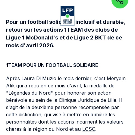
PARTAGEZ
Aller au contenu de la page
Aller à la navigation
Aller à la
OUVRIR LE MENU
OUVRIR 
Pour un football solidaire, inclusif et durable,
retour sur les actions 1TEAM des clubs de
Ligue 1 McDonald's et de Ligue 2 BKT de ce
mois d'avril 2026.
1TEAM POUR UN FOOTBALL SOLIDAIRE
Après Laura Di Muzio le mois dernier, c'est Meryem
Atik qui a reçu en ce mois d'avril, la médaille de
"Légendes du Nord" pour honorer son action
bénévole au sein de la Clinique Juridique de Lille. Il
s'agit de la deuxième personne récompensée par
cette distinction, qui vise à mettre en lumière les
personnalités dont les actions incarnent les valeurs
chères à la région du Nord et au
LOSC
.