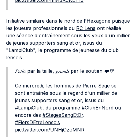
pic.twitter.com/mMSXCKET13
Initiative similaire dans le nord de l'Hexagone puisque
les joueurs professionnels du
RC Lens
ont réalisé
une séance d'entraînement sous les yeux d'un millier
de jeunes supporters sang et or, issus du
"LampiClub", le programme de jeunesse du club
lensois.
𝑃𝑒𝑡𝑖𝑡𝑠 par la taille, 𝑔𝑟𝑎𝑛𝑑𝑠 par le soutien ❤️💛
Ce mercredi, les hommes de Pierre Sage se
sont entraînés sous le regard d'un millier de
jeunes supporters sang et or, issus du
#LampiClub
, du programme
#ClubEnNord
ou
encore des
#StagesSangEtOr
.
#FiersDEtreLensois
pic.twitter.com/UNHjOzoMNR