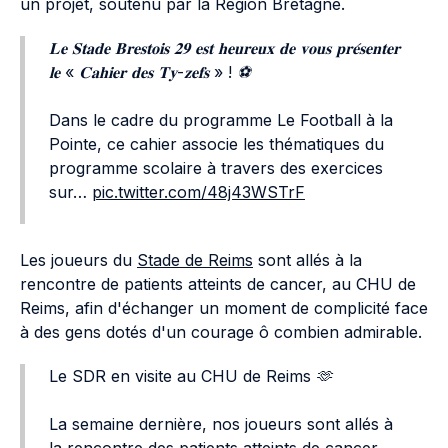
un projet, soutenu par la Région Bretagne.
𝐋𝐞 𝐒𝐭𝐚𝐝𝐞 𝐁𝐫𝐞𝐬𝐭𝐨𝐢𝐬 𝟐𝟗 𝐞𝐬𝐭 𝐡𝐞𝐮𝐫𝐞𝐮𝐱 𝐝𝐞 𝐯𝐨𝐮𝐬 𝐩𝐫𝐞́𝐬𝐞𝐧𝐭𝐞𝐫
𝐥𝐞 « 𝐂𝐚𝐡𝐢𝐞𝐫 𝐝𝐞𝐬 𝐓𝐲-𝐳𝐞𝐟𝐬 » ! ⚽️
Dans le cadre du programme Le Football à la
Pointe, ce cahier associe les thématiques du
programme scolaire à travers des exercices
sur…
pic.twitter.com/48j43WSTrF
Les joueurs du
Stade de Reims
sont allés à la
rencontre de patients atteints de cancer, au CHU de
Reims, afin d'échanger un moment de complicité face
à des gens dotés d'un courage ô combien admirable.
Le SDR en visite au CHU de Reims 🫶
La semaine dernière, nos joueurs sont allés à