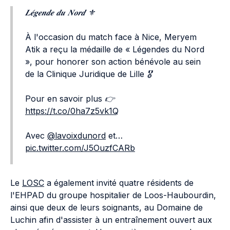
𝑳𝒆́𝒈𝒆𝒏𝒅𝒆 𝒅𝒖 𝑵𝒐𝒓𝒅 ⚜️
À l'occasion du match face à Nice, Meryem
Atik a reçu la médaille de « Légendes du Nord
», pour honorer son action bénévole au sein
de la Clinique Juridique de Lille 🎖️
Pour en savoir plus 👉
https://t.co/0ha7z5vk1Q
Avec
@lavoixdunord
et…
pic.twitter.com/J5OuzfCARb
Le
LOSC
a également invité quatre résidents de
l'EHPAD du groupe hospitalier de Loos-Haubourdin,
ainsi que deux de leurs soignants, au Domaine de
Luchin afin d'assister à un entraînement ouvert aux