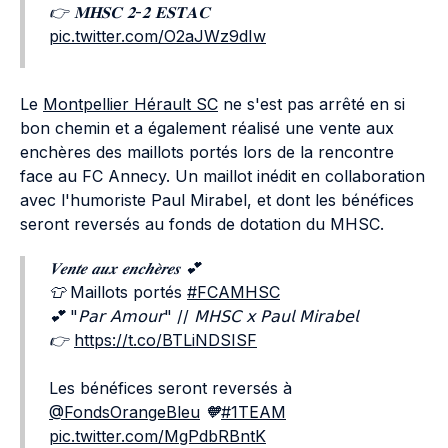
👉 𝐌𝐇𝐒𝐂 𝟐-𝟐 𝐄𝐒𝐓𝐀𝐂
pic.twitter.com/O2aJWz9dIw
Le
Montpellier Hérault SC
ne s'est pas arrêté en si
bon chemin et a également réalisé une vente aux
enchères des maillots portés lors de la rencontre
face au FC Annecy. Un maillot inédit en collaboration
avec l'humoriste Paul Mirabel, et dont les bénéfices
seront reversés au fonds de dotation du MHSC.
𝑽𝒆𝒏𝒕𝒆 𝒂𝒖𝒙 𝒆𝒏𝒄𝒉𝒆̀𝒓𝒆𝒔 💕
👕 Maillots portés
#FCAMHSC
💕 "𝖯𝖺𝗋 𝖠𝗆𝗈𝗎𝗋" // 𝖬𝖧𝖲𝖢 𝗑 𝖯𝖺𝗎𝗅 𝖬𝗂𝗋𝖺𝖻𝖾𝗅
👉
https://t.co/BTLiNDSISF
Les bénéfices seront reversés à
@FondsOrangeBleu
🧡
#1TEAM
pic.twitter.com/MgPdbRBntK