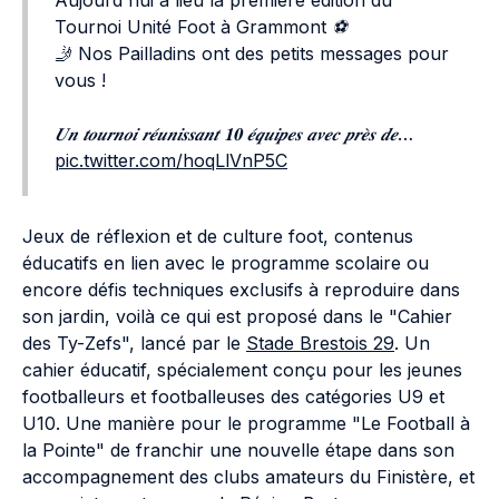
Aujourd'hui a lieu la première édition du
Tournoi Unité Foot à Grammont ⚽️
🤳 Nos Pailladins ont des petits messages pour
vous !
𝑼𝒏 𝒕𝒐𝒖𝒓𝒏𝒐𝒊 𝒓𝒆́𝒖𝒏𝒊𝒔𝒔𝒂𝒏𝒕 𝟏𝟎 𝒆́𝒒𝒖𝒊𝒑𝒆𝒔 𝒂𝒗𝒆𝒄 𝒑𝒓𝒆̀𝒔 𝒅𝒆…
pic.twitter.com/hoqLlVnP5C
Jeux de réflexion et de culture foot, contenus
éducatifs en lien avec le programme scolaire ou
encore défis techniques exclusifs à reproduire dans
son jardin, voilà ce qui est proposé dans le "Cahier
des Ty-Zefs", lancé par le
Stade Brestois 29
. Un
cahier éducatif, spécialement conçu pour les jeunes
footballeurs et footballeuses des catégories U9 et
U10. Une manière pour le programme "Le Football à
la Pointe" de franchir une nouvelle étape dans son
accompagnement des clubs amateurs du Finistère, et