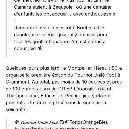
Ce mercredi 15 avril, le Kids Tour et Lamine
Camara étaient à Beausoleil où une centaine
d'enfants les ont accueillis avec enthousiasme
!
Rencontre avec la mascotte Bouba, cible
géante, mini arène, quiz... il y en avait pour
tous les goûts et chacun s'en est donné à
coeur joie 🤩
Quelques jours plus tard, le
Montpellier Hérault SC
a
organisé la première édition du Tournoi Unité Foot à
Grammont. Au total, pas moins de 10 équipes et près
de 100 enfants issus de DITEP (Dispositif Institut
Thérapeutique, Éducatif et Pédagogique) étaient
présents. Un tournoi placé sous le signe de la
solidarité !
🧡 𝑻𝒐𝒖𝒓𝒏𝒐𝒊 𝑼𝒏𝒊𝒕𝒆́ 𝑭𝒐𝒐𝒕 🥰
@FondsOrangeBleu