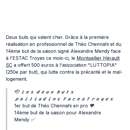
Deux buts qui valent cher. Grâce à la première
réalisation en professionnel de Théo Chennahi et du
14ème but de la saison signé Alexandre Mendy face
à l'ESTAC Troyes ce mois-ci, le
Montpellier Hérault
SC
a offert 500 euros à l'association "LUTTOPIA"
(250e par but), qui lutte contre la précarité et le mal-
logement.
🫡 𝑳𝒆𝒔 𝒅𝒆𝒖𝒙 𝒃𝒖𝒕𝒔
𝒑𝒂𝒊𝒍𝒍𝒂𝒅𝒊𝒏𝒔 𝒇𝒂𝒄𝒆 𝒂̀ 𝑻𝒓𝒐𝒚𝒆𝒔
1er but de Théo Chennahi en pro 🧡
14ème but de la saison pour Alexandre
Mendy ✅