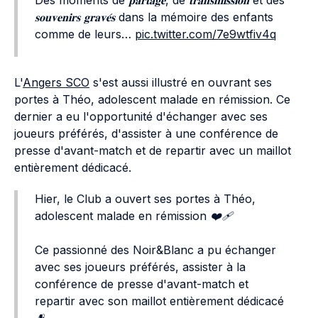
Des moments de 𝐩𝐚𝐫𝐭𝐚𝐠𝐞, de 𝐭𝐫𝐚𝐧𝐬𝐦𝐢𝐬𝐬𝐢𝐨𝐧 et des
𝐬𝐨𝐮𝐯𝐞𝐧𝐢𝐫𝐬 𝐠𝐫𝐚𝐯𝐞́𝐬 dans la mémoire des enfants
comme de leurs…
pic.twitter.com/7e9wtfiv4q
L'
Angers SCO
s'est aussi illustré en ouvrant ses
portes à Théo, adolescent malade en rémission. Ce
dernier a eu l'opportunité d'échanger avec ses
joueurs préférés, d'assister à une conférence de
presse d'avant-match et de repartir avec un maillot
entièrement dédicacé.
Hier, le Club a ouvert ses portes à Théo,
adolescent malade en rémission ❤️‍🩹
Ce passionné des Noir&Blanc a pu échanger
avec ses joueurs préférés, assister à la
conférence de presse d'avant-match et
repartir avec son maillot entièrement dédicacé